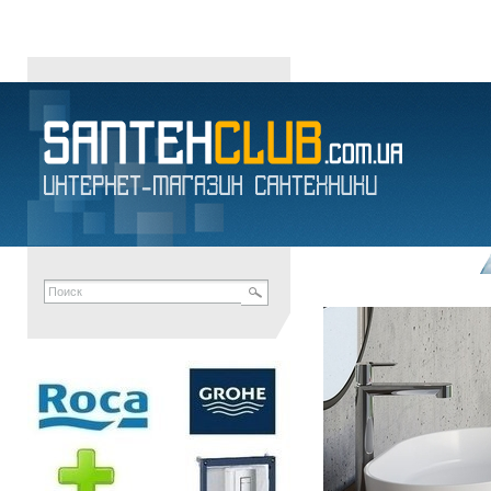
АКЦИОННЫЕ ТОВАРЫ · ИНТЕРНЕТ-МАГАЗИН САНТЕХНИКИ SANT
santehclub
унитазы
умывальники
биде
писсуары
сидения для унитаза
акри
канализационные отводы
мыльницы
полотенцедержатели
ершики для туа
АКВА-РОДОС