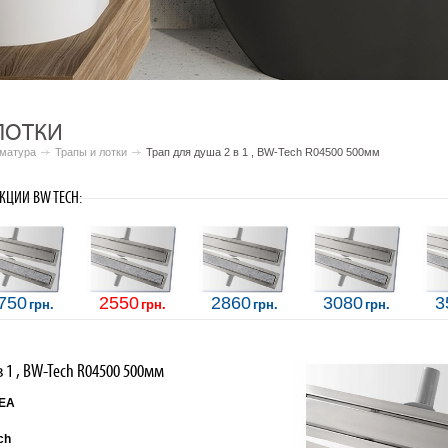
ЛОТКИ
рматура
Трапы и лотки
Трап для душа 2 в 1 , BW-Tech R04500 500мм
КЦИИ BW TECH:
750
2550
2860
3080
3
грн.
грн.
грн.
грн.
в 1 , BW-Tech R04500 500мм
EA
ch