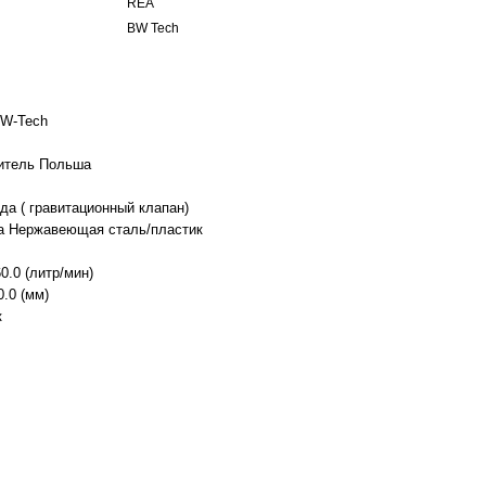
REA
BW Tech
BW-Tech
итель Польша
да ( гравитационный клапан)
а Нержавеющая сталь/пластик
0.0 (литр/мин)
.0 (мм)
к