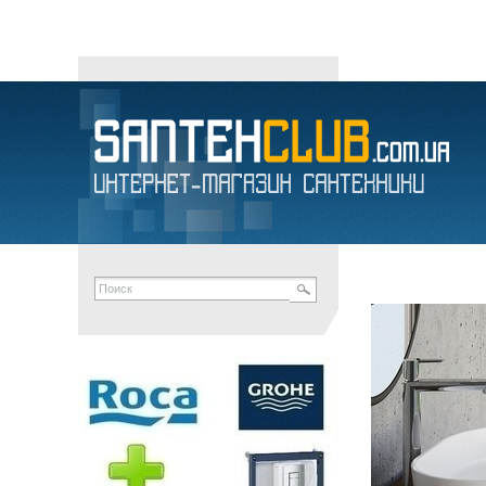
Трап для душа 2 в 1 , BW-Tech R04500 500мм в Днепро
интернет-магазин сантехники
унитазы
умывальники
напольные 
душевые системы
сифоны
канализационные отводы
мыльницы
п
RADAWAY
MARIO
MOFEM
ROZA
АКВА-РОДОС