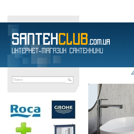
ГИДРОМАССАЖНЫЕ СИСТЕМЫ в Днепропетровске Украина · И
интернет-магазин сантехники
унитазы
умывальники
напольные биде
писс
душевые системы
сифоны
канализационные отводы
мыльницы
полотенце
RADAWAY
MARIO
MOFEM
ROZA
АКВА-РОДОС