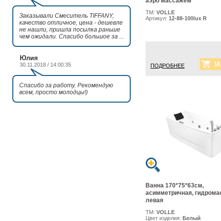
аэро массажем
ТМ:
VOLLE
Заказывали Смеситель TIFFANY,
Артикул:
12-88-100lux R
качество отличное, цена - дешевле
не нашли, пришла посылка раньше
чем ожидали. Спасибо большое за ...
Юлия
30.11.2018 / 14:00:35
ПОДРОБНЕЕ
Спасибо за работу. Рекомендую
всем, просто молодцы!)
Ванна 170*75*63см,
асимметричная, гидрома
левая
ТМ:
VOLLE
Цвет изделия:
Белый