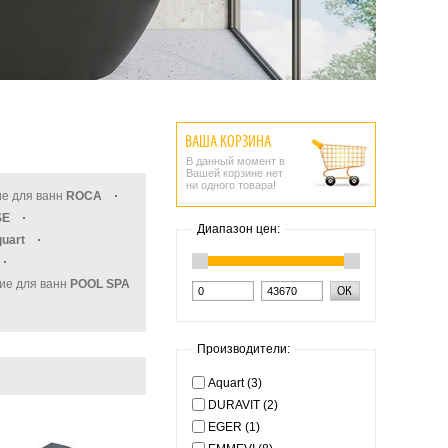
ВАША КОРЗИНА
В данный момент в
Вашей корзине нет
ни одного товара!
е для ванн
ROCA
SE
Диапазон цен:
uart
ие для ванн
POOL SPA
Производители:
Aquart (3)
DURAVIT (2)
EGER (1)