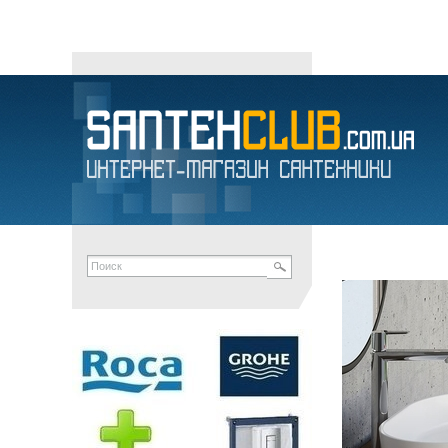
КОМПЛЕКТУЮЩИЕ ДЛЯ ВАНН в Днепропетровске Украи
santehclub
унитазы
умывальники
напольные биде
писсуары
сиден
сифоны
канализационные отводы
мыльницы
полотенцедержате
ROZA
АКВА-РОДОС