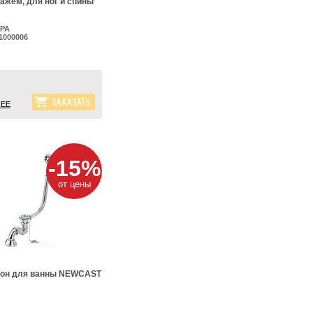
ажем, для ног и спины
PA
1000006
ЕЕ
-15%
от цены
он для ванны NEWCAST