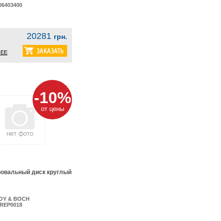
06403400
20281
грн.
ЕЕ
-10%
от цены
овальный диск круглый
OY & BOCH
REP0018