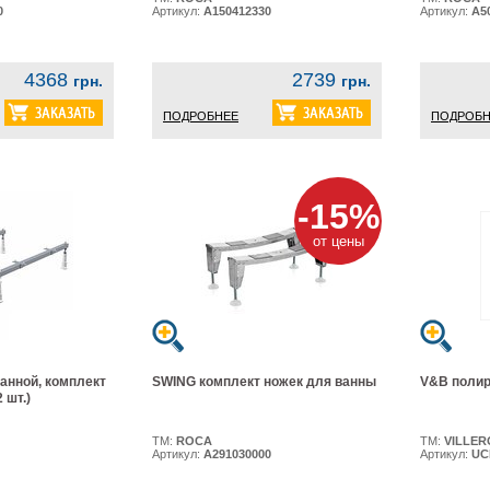
0
Артикул:
A150412330
Артикул:
A5
4368
2739
грн.
грн.
ПОДРОБНЕЕ
ПОДРОБН
-15%
от цены
анной, комплект
SWING комплект ножек для ванны
V&B полир
 шт.)
ТМ:
ROCA
ТМ:
VILLER
Артикул:
A291030000
Артикул:
UC