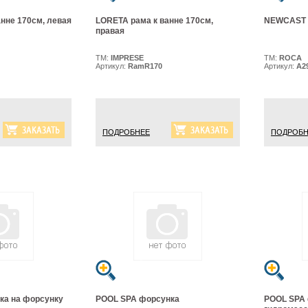
нне 170см, левая
LORETA рама к ванне 170см,
NEWCAST н
правая
ТМ:
IMPRESE
ТМ:
ROCA
Артикул:
RamR170
Артикул:
A2
ПОДРОБНЕЕ
ПОДРОБН
ка на форсунку
POOL SPA форсунка
POOL SPA 