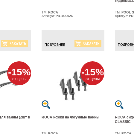
гидромасс
ТМ:
ROCA
ТМ:
POOL S
Артикул:
PD1000026
Артикул:
PD
ПОДРОБНЕЕ
ПОДРОБН
-15%
-15%
от цены
от цены
для ванны (2шт в
ROCA ножки на чугунные ванны
ROCA сиф
CLASSIC
ТМ:
ROCA
ТМ:
ROCA