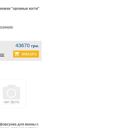
ожки "орлиные когти"
91094000
43670
грн.
ЕЕ
форсунка для ванны с