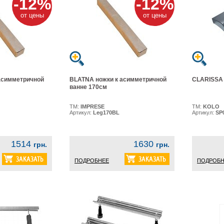
-12%
-12%
от цены
от цены
асимметричной
BLATNA ножки к асимметричной
CLARISSA 
ванне 170см
ТМ:
IMPRESE
ТМ:
KOLO
Артикул:
Leg170BL
Артикул:
SP
1514
1630
грн.
грн.
ПОДРОБНЕЕ
ПОДРОБН