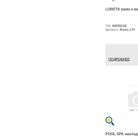
LORETA рама к ва
ТМ:
IMPRESE
Артикул:
RamL170
ПОДРОБНЕЕ
POOL SPA наклад