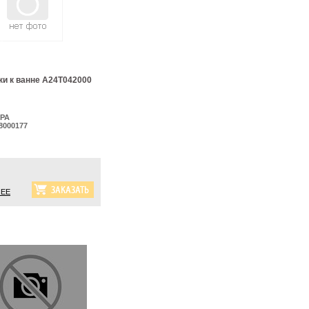
ки к ванне A24T042000
PA
8000177
ЕЕ