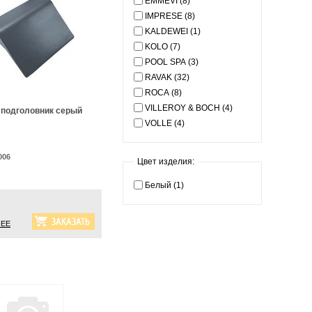
EMMEVI (8)
IMPRESE (8)
KALDEWEI (1)
KOLO (7)
POOL SPA (3)
RAVAK (32)
ROCA (8)
VILLEROY & BOCH (4)
подголовник серый
VOLLE (4)
006
Цвет изделия:
Белый (1)
ЕЕ