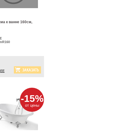
ма к ванне 160см,
E
mR160
ЕЕ
-15%
от цены