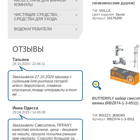
АКСЕССУАРЫ ДЛЯ ВАННОЙ
гигиеническим душем)
КОМНАТЫ
ТМ:
VOLLE
ЧИСТЯЩИЕ СРЕДСТВА,
Цвет изделия:
Хром
Артикул:
15175200
СРЕДСТВА ДЛЯ УХОДА
ВОДОНАГРЕВАТЕЛИ
ОТЗЫВЫ
Татьяна
28.10.2020 / 22:06:11
Заказывала 27.10.2020 крышку с
сиденьем для унитаза cersanit
arteco дюропласт, плавное
опускание,товар отправили в тот
же ...
BUTTERFLY набор смеси
ванны (RBZ074-1-3-0511)
Инна Одесса
29.04.2019 / 14:45:08
ТМ:
ROZZY JENORI
Артикул:
RBZ074-1-3-0511
Заказывали Смеситель TIFFANY,
качество отличное, цена - дешевле
не нашли, пришла посылка раньше
чем ожидали. Спасибо большое за ...