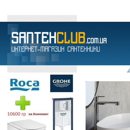
НАБОРЫ СМЕСИТЕЛЕЙ в Днепропетровске Украина · ИНТЕРНЕТ
магазин сантехники
унитазы
умывальники
биде
писсуары
крышка для биде
канализационные отводы
мыльницы
полотенцедержатели
ершики для туа
АКВА-РОДОС