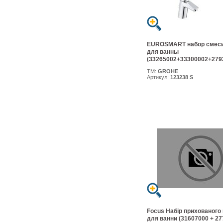
EUROSMART набор смес
для ванны
(33265002+33300002+279
ТМ:
GROHE
Артикул:
123238 S
Focus Набір прихованого
для ванни (31607000 + 27