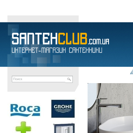
КОСМЕТИЧЕСКИЕ ЗЕРКАЛА в Днепропетровске Украина · ИНТЕ
интернет-магазин сантехники
унитазы
умывальники
напольные биде
писс
душевые системы
сифоны
канализационные отводы
мыльницы
полотенце
RADAWAY
MARIO
MOFEM
ROZA
АКВА-РОДОС