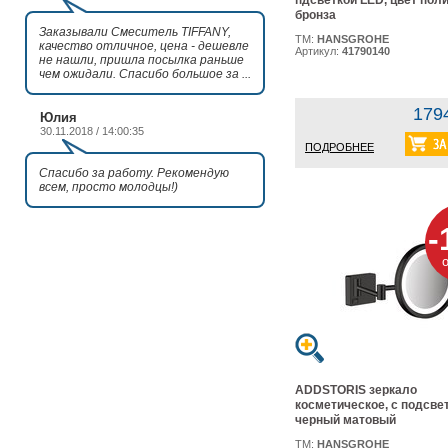
пдсветкой LED, цвет пол
бронза
Заказывали Смеситель TIFFANY,
ТМ:
HANSGROHE
качество отличное, цена - дешевле
Артикул:
41790140
не нашли, пришла посылка раньше
чем ожидали. Спасибо большое за ...
179
Юлия
30.11.2018 / 14:00:35
ПОДРОБНЕЕ
Спасибо за работу. Рекомендую
всем, просто молодцы!)
-
ADDSTORIS зеркало
косметическое, с подсвет
черный матовый
ТМ:
HANSGROHE