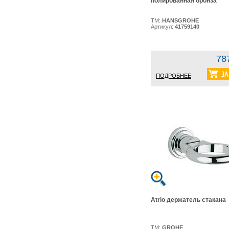
полированная бронза
ТМ:
HANSGROHE
Артикул:
41759140
78
ПОДРОБНЕЕ
Atrio держатель стакана
ТМ:
GROHE