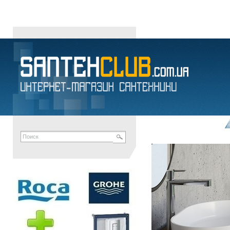
ПРОЧЕЕ в Днепропетровске Украина · ИНТЕРНЕТ-МАГАЗИН САН
магазин сантехники
унитазы
умывальники
биде
писсуары
акриловые ванн
отводы
мыльницы
полотенцедержатели
ершики для туалета
смывные бач