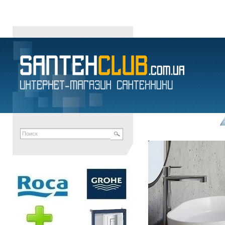
КОМПЛЕКТУЮЩИЕ ДЛЯ УНИТАЗОВ в Днепропетровске Украина 
santehclub
унитазы
умывальники
напольные биде
писсуары
сидения для у
сифоны
канализационные отводы
мыльницы
полотенцедержатели
ершики
ROZA
АКВА-РОДОС