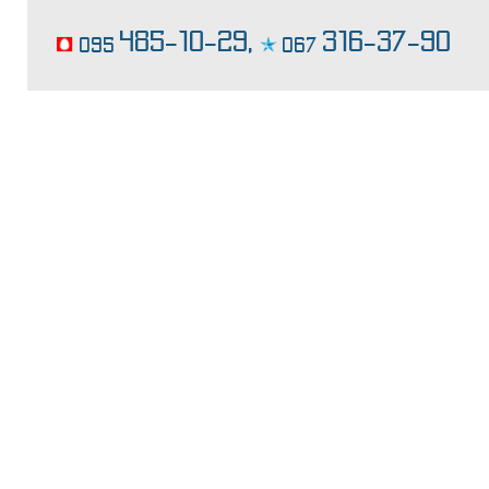
производство кондитерских изделий
485-10-29,
316-37-90
095
067