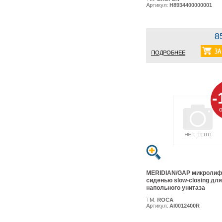
Артикул:
H8934400000001
8
ПОДРОБНЕЕ
-
MERIDIAN/GAP микролиф
сиденью slow-closing для
напольного унитаза
ТМ:
ROCA
Артикул:
AI0012400R