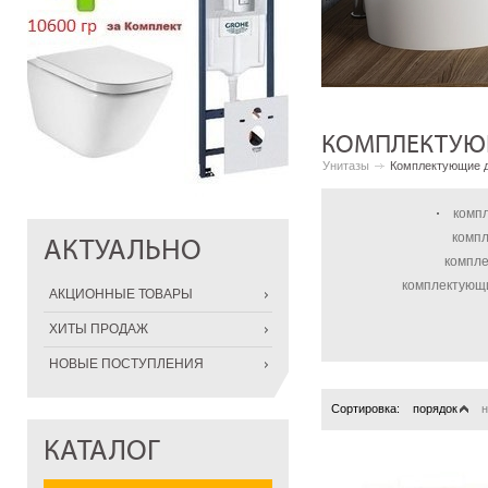
КОМПЛЕКТУЮ
Унитазы
Комплектующие д
комп
компл
АКТУАЛЬНО
компле
комплектующ
АКЦИОННЫЕ ТОВАРЫ
ХИТЫ ПРОДАЖ
НОВЫЕ ПОСТУПЛЕНИЯ
Сортировка:
порядок
н
КАТАЛОГ