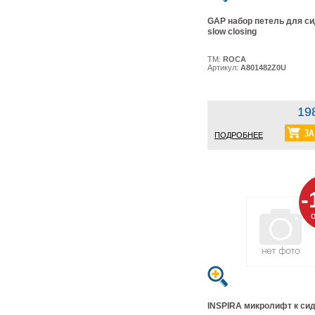
GAP набор петель для с
slow closing
ТМ:
ROCA
Артикул:
A801482Z0U
19
ПОДРОБНЕЕ
-
INSPIRA микролифт к си