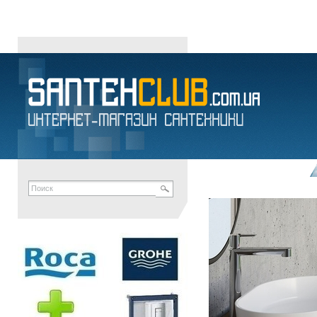
BILOVEC тумба 60см подвесная, со столешницей, 1 ящик, бела
santehclub
унитазы
умывальники
напольные биде
писсуары
сидения для у
сифоны
канализационные отводы
мыльницы
полотенцедержатели
ершики
ROZA
АКВА-РОДОС