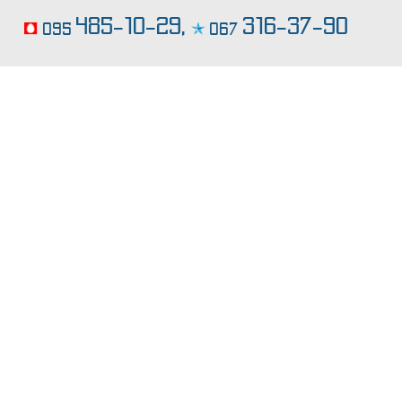
заказать карамельный торт
485-10-29,
316-37-90
095
067